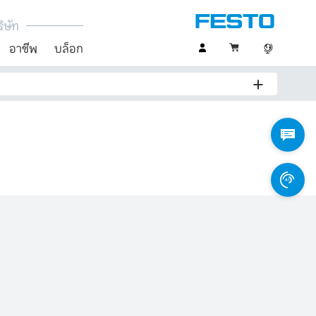
ิษัท
อาชีพ
บล็อก