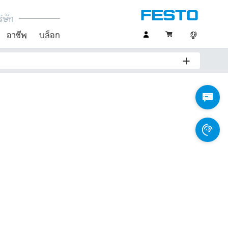
ิษัท
อาชีพ
บล็อก