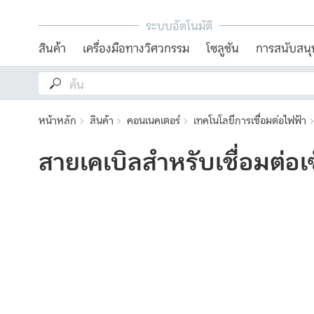
ระบบอัตโนมัติ
สินค้า
เครื่องมือทางวิศวกรรม
โซลูชัน
การสนับสนุ
หน้าหลัก
สินค้า
คอนเนคเตอร์
เทคโนโลยีการเชื่อมต่อไฟฟ้า
สายเคเบิลสำหรับเชื่อมต่อเ