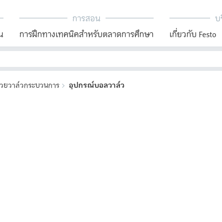
การสอน
บร
น
การฝึกทางเทคนิคสำหรับตลาดการศึกษา
เกี่ยวกับ Festo
่วยวาล์วกระบวนการ
อุปกรณ์บอลวาล์ว