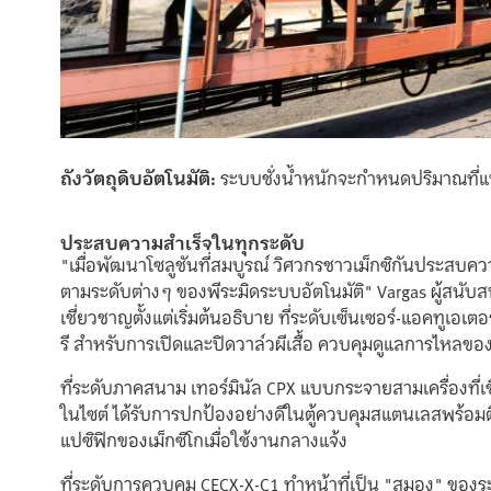
ถังวัตถุดิบอัตโนมัติ:
ระบบชั่งน้ำหนักจะกำหนดปริมาณที่แน่
ประสบความสำเร็จในทุกระดับ
"เมื่อพัฒนาโซลูชันที่สมบูรณ์ วิศวกรชาวเม็กซิกันประสบ
ตามระดับต่างๆ ของพีระมิดระบบอัตโนมัติ" Vargas ผู้สนับ
เชี่ยวชาญตั้งแต่เริ่มต้นอธิบาย ที่ระดับเซ็นเซอร์-แอคทูเอ
รี สำหรับการเปิดและปิดวาล์วผีเสื้อ ควบคุมดูแลการไหลขอ
ที่ระดับภาคสนาม เทอร์มินัล CPX แบบกระจายสามเครื่องที่เชื
ในไซต์ ได้รับการปกป้องอย่างดีในตู้ควบคุมสแตนเลสพร้อมต
แปซิฟิกของเม็กซิโกเมื่อใช้งานกลางแจ้ง
ที่ระดับการควบคุม CECX-X-C1 ทำหน้าที่เป็น "สมอง" ของ