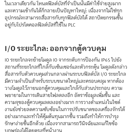
ในเวลาเดียวกัน โหนดฟิลด์บัสที่จำเป็นนั้นมีค่าใช้จ่ายสูงมาก
และความเข้ากันได้ก็กลายเป็นปัญหาใหญ่: เนื่องจากไม่ใช่ทุก
อุปกรณ์จะสามารถสื่อสารกับทุกฟิลด์บัสได้ สถาปัตยกรรมขึ้น
อยู่กับโปรโตคอลฟิลด์บัสที่ใช้ใน PLC
I/O ระยะไกล: ออกจากตู้ควบคุม
IO ระยะไกลจะย้ายโมดูล IO จากระดับการป้องกัน IP65 ไปยัง
สถานที่ระยะไกลที่ใกล้กับเซ็นเซอร์และตัวกระตุ้น โมดูลดังกล่าว
สื่อสารกับตัวควบคุมส่วนกลางผ่านระบบฟิลด์บัส I/O ระยะไกล
มีความจำเป็นสำหรับระบบขนาดใหญ่และครอบคลุม หากต้อง
วางโมดูลไว้ภายนอกตู้ควบคุมและใกล้กับส่วนประกอบ ความ
พยายามในการเดินสายไฟลดลงอีก อัตราข้อมูลเพิ่มขึ้น และ
ความจุของตู้ควบคุมลดลงอย่างมาก การวางตำแหน่งในไซต์
งานยังช่วยลดความซับซ้อนในการปรับขนาดของเครื่องจักรได้
อย่างมากและทำให้คุ้มต้นทุนมากขึ้น รวมถึงทำให้การบำรุง
รักษาง่ายขึ้นอีกด้วย เนื่องจากสามารถวินิจฉัยและแก้ไขข้อ
บกพร่องได้โดยตรงที่หน้างาน