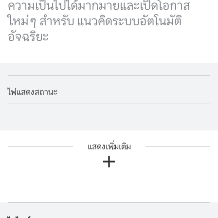
ความเป็นไปได้มากมายและเปิดโอกาส
ใหม่ๆ สำหรับ แนวคิดระบบอัตโนมัติ
อัจฉริยะ
ไฟแสดงสถานะ
แสดงเพิ่มเติม