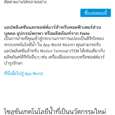
ติดตามงานได้หลายอย่าง
ซื้อเลยตอนนี้
แอปพลิเคชันและซอฟต์แวร์สำหรับคอมพิวเตอร์ส่วน
บุคคล อุปกรณ์พกพา หรือผลิตภัณฑ์จาก Festo
เป็นการง่ายที่คุณเข้าสู่กระบวนการการแปลงเป็นดิจิทัลของ
ระบบเทคโนโลยีน้ำ ใน App World ของเรา คุณสามารถรับ
แอปพลิเคชันสำหรับ Motion Terminal VTEM ได้เช่นเดียวกับ
ผลิตภัณฑ์ดิจิทัลอื่นๆ เช่น เครื่องมือออกแบบหรือซอฟต์แวร์
บำรุงรักษา
ที่นี่เพื่อไปสู่ App World
โซลูชันเทคโนโลยีน้ำที่เป็นนวัตกรรมใหม่