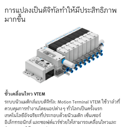
การแปลงเป็นดิจิทัลทำให้มีประสิทธิภาพ
มากขึ้น
ขั้วเคลื่อนไหว VTEM
ระบบนิวแมติกส์แบบดิจิทัล: Motion Terminal VTEM ใช้วาล์วที่
ควบคุมการทำงานโดยแอปต่างๆ ทั่วโลกเป็นครั้งแรก
เทคโนโลยีอัจฉริยะที่ประกอบด้วยนิวเมติก เซ็นเซอร์
อิเล็กทรอนิกส์ และซอฟต์แวร์ช่วยให้สามารถเคลื่อนไหวและ