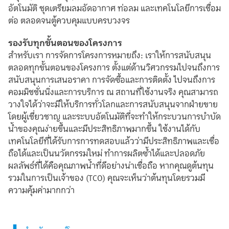
อัตโนมัติ ชุดเตรียมลมอัดอากาศ ท่อลม และเทคโนโลยีการเชื่อม
ต่อ ตลอดจนตู้ควบคุมแบบครบวงจร
รองรับทุกขั้นตอนของโครงการ
สำหรับเรา การจัดการโครงการหมายถึง: เราให้การสนับสนุน
ตลอดทุกขั้นตอนของโครงการ ตั้งแต่ด้านวิศวกรรมไปจนถึงการ
สนับสนุนการเสนอราคา การจัดซื้อและการติดตั้ง ไปจนถึงการ
คอมมิชชั่นนิ่งและการบริการ ณ สถานที่ใช้งานจริง คุณสามารถ
วางใจได้ว่าจะมีให้บริการทั่วโลกและการสนับสนุนจากฝ่ายขาย
โดยผู้เชี่ยวชาญ และระบบอัตโนมัติที่จะทำให้กระบวนการบำบัด
น้ำของคุณง่ายขึ้นและมีประสิทธิภาพมากขึ้น ใช้งานได้กับ
เทคโนโลยีที่ได้รับการการทดสอบแล้วว่ามีประสิทธิภาพและเชื่อ
ถือได้และเป็นนวัตกรรมใหม่ ทำการผลิตซ้ำได้และปลอดภัย
ผลลัพธ์ที่ได้คือคุณภาพน้ำที่ดีอย่างน่าเชื่อถือ หากคุณดูต้นทุน
รวมในการเป็นเจ้าของ (TCO) คุณจะเห็นว่าต้นทุนโดยรวมมี
ความคุ้มค่ามากกว่า