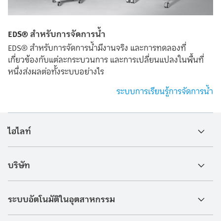
EDS® สำหรับการจัดการน้ำ
EDS® สำหรับการจัดการน้ำมีงานจริง และการทดลองที่
เกี่ยวข้องกับแต่ละกระบวนการ และการเปลี่ยนแปลงในพื้นที่
หนึ่งส่งผลต่อทั้งระบบอย่างไร
ระบบการเรียนรู้การจัดการน้ำ
ไฮไลท์
บริษัท
ระบบอัตโนมัติในอุตสาหกรรม