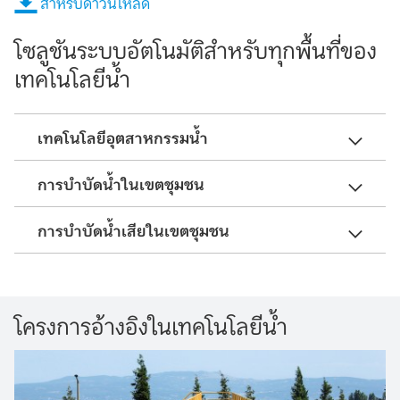
สำหรับดาวน์โหลด
โซลูชันระบบอัตโนมัติสำหรับทุกพื้นที่ของ
เทคโนโลยีน้ำ
เทคโนโลยีอุตสาหกรรมน้ำ
การบำบัดน้ำในเขตชุมชน
การบำบัดน้ำเสียในเขตชุมชน
โครงการอ้างอิงในเทคโนโลยีน้ำ