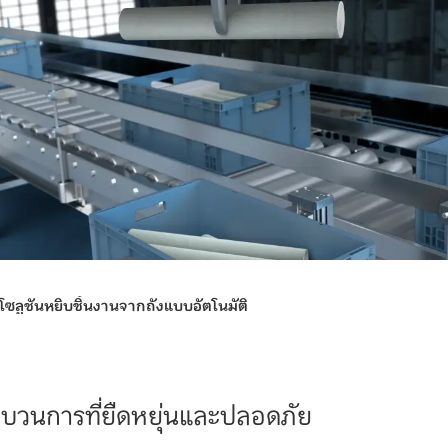
โซลูชันหยิบชิ้นงานจากถังแบบอัตโนมัติ
ะบวนการที่ยืดหยุ่นและปลอดภัย