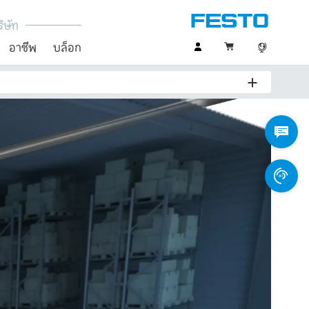
ิษัท
อาชีพ
บล็อก