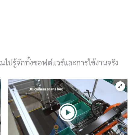
ณไปรู้จักทั้งซอฟต์แวร์และการใช้งานจริง