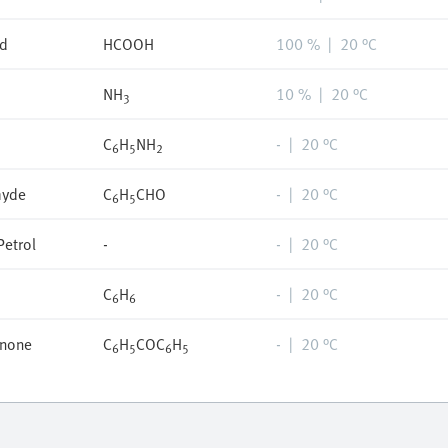
id
HCOOH
100 %
|
20 °C
NH
10 %
|
20 °C
3
C
H
NH
-
|
20 °C
6
5
2
hyde
C
H
CHO
-
|
20 °C
6
5
Petrol
-
-
|
20 °C
C
H
-
|
20 °C
6
6
none
C
H
COC
H
-
|
20 °C
6
5
6
5
-
-
|
20 °C
B(OH)
10 %
|
20 °C