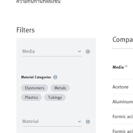
ความทนทานที่ดียิ่งขึ้น
Filters
Compat
Media
Material Categories
Acetone
Elastomers
Metals
Plastics
Tubings
Aluminum
Formic ac
Formic ac