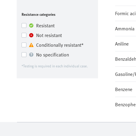
Formic ac
Resistance categories
Resistant
Ammonia
Not resistant
Aniline
Conditionally resistant*
No specification
Benzalde
*
Testing is required in each individual case.
Gasoline/
Benzene
Benzophe
Beer
Boric acid