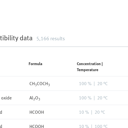
ibility data
5,166 results
Formula
Concentration
|
Temperature
CH
COCH
100 %
|
20 °C
3
3
 oxide
Al
O
100 %
|
20 °C
2
3
id
HCOOH
10 %
|
20 °C
id
HCOOH
10 %
|
100 °C