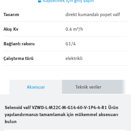
Kaydetmek için giriş yapın
Tasarım
direkt kumandalı popet valf
Akış Kv
0.4 m³/h
Bağlantı rakoru
G1/4
Çalıştırma türü
elektrikli
Aksesuar
Teknik veriler
Selenoid valf
VZWD-L-M22C-M-G14-60-V-1P4-4-R1
Ürün
yapılandırmanızı tamamlamak için mükemmel aksesuarı
bulun