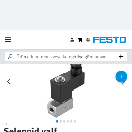
FONKSİYONEL OLARAK DEĞİŞTİRİLEBİLİR
Show details
Ürün sepetine ekle
Selenoid valf