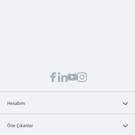
Hesabım
Festo servisleri ve bilgilerine anında ulaşın. Hemen oturum
Öne Çıkanlar
açın veya kolayca kayıt olun!