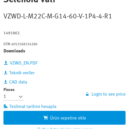
VZWD-L-M22C-M-G14-60-V-1P4-4-R1
1491863
GTIN
4052568234386
Downloads
VZWD_EN.PDF
Teknik veriler
CAD data
Pieces
Login to see price
Teslimat tarihini hesapla
Ürün sepetine ekle