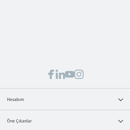
Hesabım
Festo servisleri ve bilgilerine anında ulaşın. Hemen oturum
Öne Çıkanlar
açın veya kolayca kayıt olun!