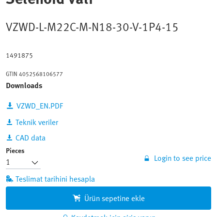
VZWD-L-M22C-M-N18-30-V-1P4-15
1491875
GTIN
4052568106577
Downloads
VZWD_EN.PDF
Teknik veriler
CAD data
Pieces
Login to see price
Teslimat tarihini hesapla
Ürün sepetine ekle
Kaydetmek için giriş yapın