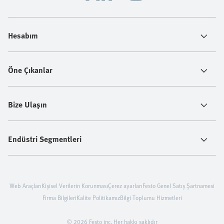
Hesabım
Öne Çıkanlar
Bize Ulaşın
Endüstri Segmentleri
Web Araçları
Kişisel Verilerin Korunması
Çerez ayarları
Festo Genel Satış Şartnamesi
Firma Bilgileri
Kalite Politikamız
Bilgi Toplumu Hizmetleri
© 2026 Festo inc. Her hakkı saklıdır