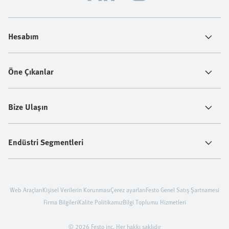
Hesabım
Öne Çıkanlar
Bize Ulaşın
Endüstri Segmentleri
Web Araçları
Kişisel Verilerin Korunması
Çerez ayarları
Festo Genel Satış Şartnamesi
Firma Bilgileri
Kalite Politikamız
Bilgi Toplumu Hizmetleri
© 2026 Festo inc. Her hakkı saklıdır