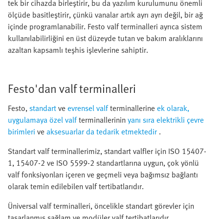
tek bir cihazda birleştirir, bu da yazılım kurulumunu önemli
ölçüde basitleştirir, çünkü vanalar artık ayrı ayrı değil, bir ağ
içinde programlanabilir. Festo valf terminalleri ayrıca sistem
kullanılabilirliğini en üst düzeyde tutan ve bakım aralıklarını
azaltan kapsamlı teşhis işlevlerine sahiptir.
Festo'dan valf terminalleri
Festo,
standart
ve
evrensel valf
terminallerine
ek olarak,
uygulamaya özel valf
terminallerinin
yanı sıra elektrikli çevre
birimleri
ve
aksesuarlar da tedarik etmektedir
.
Standart valf terminallerimiz, standart valfler için ISO 15407-
1, 15407-2 ve ISO 5599-2 standartlarına uygun, çok yönlü
valf fonksiyonları içeren ve geçmeli veya bağımsız bağlantı
olarak temin edilebilen valf tertibatlarıdır.
Üniversal valf terminalleri, öncelikle standart görevler için
tasarlanmış sağlam ve modüler valf tertibatlarıdır.