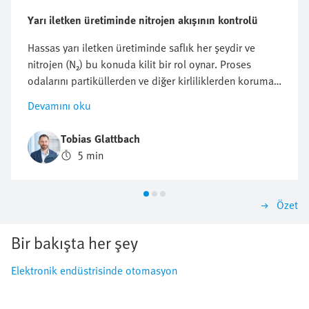
Yarı iletken üretiminde nitrojen akışının kontrolü
Hassas yarı iletken üretiminde saflık her şeydir ve
nitrojen (N₂) bu konuda kilit bir rol oynar. Proses
odalarını partiküllerden ve diğer kirliliklerden korumak
veya oksidasyona karşı korumak için temizleme veya
Devamını oku
Bobin için olsun, azot tüketimini optimize etmek çok
önemlidir. Ancak bu akış verimli, tekrarlanabilir ve
Tobias Glattbach
mümkün olduğunca ekonomik bir şekilde nasıl
5 min
düzenlenebilir?
Özet
Bir bakışta her şey
Elektronik endüstrisinde otomasyon