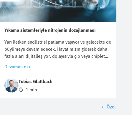
Yıkama sistemleriyle nitrojenin dozajlanması
Yarı iletken endüstrisi patlama yaşıyor ve gelecekte de
büyümeye devam edecek. Hayatımızın giderek daha
fazla alanı dijitalleşiyor, dolayısıyla çip veya chiplet
gibi yarı iletkenlere olan talep sürekli artıyor. Aynı
Devamını oku
zamanda üreticiler üzerindeki fiyat baskısı da artıyor.
Videoda size ne kadar nitrojen tasarrufu
Tobias Glattbach
yapabileceğinizi ve çevre üzerinde ne gibi olumlu
1 min
etkiler yaratabileceğinizi gösteriyoruz.
Özet