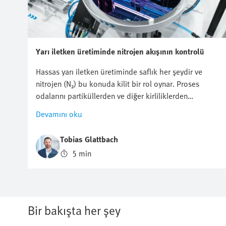
Yarı iletken üretiminde nitrojen akışının kontrolü
Hassas yarı iletken üretiminde saflık her şeydir ve
nitrojen (N₂) bu konuda kilit bir rol oynar. Proses
odalarını partiküllerden ve diğer kirliliklerden
korumak veya oksidasyona karşı korumak için
Devamını oku
temizleme veya Bobin için olsun, azot tüketimini
optimize etmek çok önemlidir. Ancak bu akış verimli,
Tobias Glattbach
tekrarlanabilir ve mümkün olduğunca ekonomik bir
5 min
şekilde nasıl düzenlenebilir?
Bir bakışta her şey