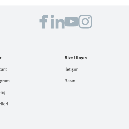
r
Bize Ulaşın
tant
İletişim
ogram
Basın
riş
ileri