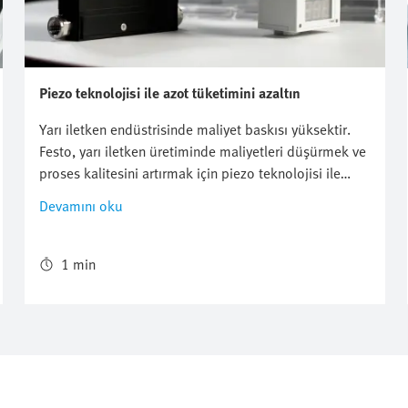
Piezo teknolojisi ile azot tüketimini azaltın
Yarı iletken endüstrisinde maliyet baskısı yüksektir.
Festo, yarı iletken üretiminde maliyetleri düşürmek ve
proses kalitesini artırmak için piezo teknolojisi ile
çözümler sunuyor. Çünkü: "Verim kraldır" - ve aynı
Devamını oku
zamanda CO₂ emisyonları azaltılabilir.
1 min