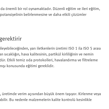
r da önemli bir rol oynamaktadır. Düzenli eğitim ve ileri eğitim,
 potansiyelinin belirlenmesine ve daha etkili çözümler
gerektirir
leyebileceğinden, yarı iletkenlerin üretimi ISO 1 ila ISO 5 arası
 sıcaklığın, hava kalitesinin, partikül kirliliğinin ve nemin
ür. Etkili temiz oda protokolleri, havalandırma ve filtreleme
nışı konusunda eğitimi gereklidir.
si, üretimde verim açısından büyük önem taşıyor. Kirlenme veya
abilir. Bu nedenle malzemelerin kalite kontrolü kesinlikle