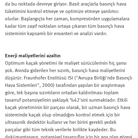
da bu noktada devreye giriyor. Basit araçlarla basınçlı hava
tüketimini kontrol etmeye ve optimize etmeye yardımcı
olurlar. Başlangıçta her zaman, kompresörden uygulamalara
kadar tüm zayıf noktaları ortaya çıkaran tüm basınçlı hava
sisteminin kapsamlı bir envanteri ve analizi vardır.
Enerji maliyetlerini azaltın
Optimum kaçak yönetimi ile maliyet sürücülerinin hiç şansı
yok. Anında giderilen her sızıntı, basınçlı hava maliyetlerini
düşürür. Fraunhofer Enstitüsü ISI ("Avrupa Birliği'nde Basınçlı
Hava Sistemleri", 2000) tarafından yapılan bir araştırmaya
göre, tek başına sızıntıların ortadan kaldırılması toplam
tasarruf potansiyelinin yaklaşık %42'sini sunmaktadır. Etkili
kaçak yönetiminin bir parçası olarak, bir uzman basınçlı hava
sisteminde kaçak olup olmadığını kontrol etmek için bir
ultrasonik dedektör kullanır ve her birini gerekli yedek
parçalar gibi tüm teknik verilerle birlikte kaydeder. Bu
dokümantasyon, potansiyel tasarruflar için bir ana plan görevi