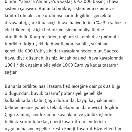
biridir. Yalnızca Almanya'da yaklaşık 62.000 basınçlı hava
sistemi çalışıyor. Bununla birlikte, sistemlerin izleme ve
kontrol olmaksızın kurulması nadir değildir - gerçek bir
dezavantaj, çünkü basınçlı hava maliyetlerinin %79'u yalnızca
elektrik enerjisi için tedarik ve işleme maliyetlerine
atfedilebilir. Kompresörler, dağıtım sistemleri ve pnömatik
tahrikler doğru şekilde boyutlandırılsa bile, sızıntılar
genellikle 600 l/dk'ya kadar kayıplara neden olur. Sadece
hava, diye düşünebilirsiniz. Ancak basınçlı hava kayıplarında
100 l / dak azalma bile yılda 1000 Euro'ya kadar tasarruf
sağlar.
Bununla birlikte, nasıl tasarruf edileceğine dair çok az bilgi
olduğundan, büyük tasarruf potansiyeli genellikle
kullanılmadan kalır. Çoğu durumda, kayıp kaynaklarının
belirlenmesine yönelik teknik ekipman da mevcut değildir.
Çoğu zaman, sınırlı zaman kaynakları ve günlük işlerde
belirsiz sorumluluklar, enerji tasarrufu önlemlerinin
uygulanmasını engeller. Festo Enerji Tasarruf Hizmetleri tam