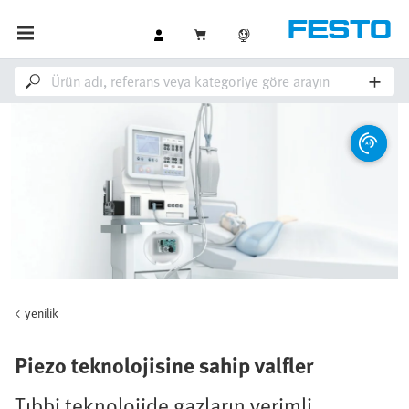
yenilik
Piezo teknolojisine sahip valfler
Tıbbi teknolojide gazların verimli