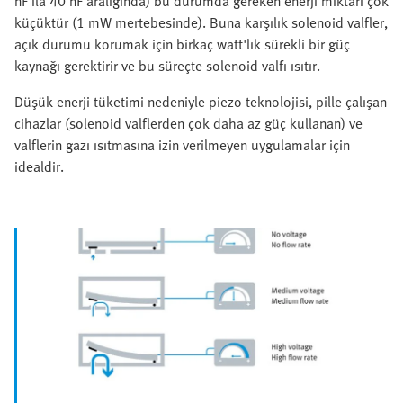
nF ila 40 nF aralığında) bu durumda gereken enerji miktarı çok
küçüktür (1 mW mertebesinde). Buna karşılık solenoid valfler,
açık durumu korumak için birkaç watt'lık sürekli bir güç
kaynağı gerektirir ve bu süreçte solenoid valfı ısıtır.
Düşük enerji tüketimi nedeniyle piezo teknolojisi, pille çalışan
cihazlar (solenoid valflerden çok daha az güç kullanan) ve
valflerin gazı ısıtmasına izin verilmeyen uygulamalar için
idealdir.