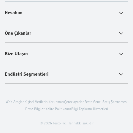
Hesabım
Öne Çıkanlar
Bize Ulaşın
Endüstri Segmentleri
Web Araçları
Kişisel Verilerin Korunması
Çerez ayarları
Festo Genel Satış Şartnamesi
Firma Bilgileri
Kalite Politikamız
Bilgi Toplumu Hizmetleri
© 2026 Festo inc. Her hakkı saklıdır