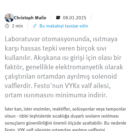
Christoph Maile
08.01.2025
2 min
Bu makaleyi tavsiye edin
Laboratuvar otomasyonunda, ısıtmaya
karşı hassas tepki veren birçok sıvı
kullanılır. Akışkana ısı girişi için olası bir
faktör, genellikle elektromanyetik olarak
çalıştırılan ortamdan ayrılmış solenoid
valflerdir. Festo'nun VYKx valf ailesi,
ortam ısınmasını minimuma indirir.
İster kan, ister enzimler, reaktifler, solüsyonlar veya tamponlar
olsun - tıbbi teşhislerde sıcaklığa duyarlı sıvıların ısıtılması
sonuçların güvenilirliğini önemli ölçüde azaltabilir. Bu nedenle
Festo, VYK valf ailesinin ortamdan ayrılmış valflerini