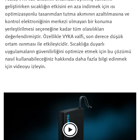
geliştirirken sıcaklığın etkisini en aza indirmek için ısı
optimizasyonlu tasarımdan tutma akımının azaltılmasına ve
kontrol elektroniğinin merkezi olmayan bir konuma
yerleştirilmesi seçeneğine kadar tüm olasılıkları
değerlendirmiştir. Özellikle VYKA valfi, son derece düşük
ortam ısınması ile etkileyicidir. Sıcaklığa duyarlı
uygulamaların güvenilirliğini optimize etmek için bu çözümü
nasıl kullanabileceğiniz hakkında daha fazla bilgi edinmek
için videoyu izleyin.