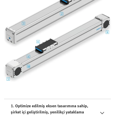
1. Optimize edilmiş eksen tasarımına sahip,
şirket içi geliştirilmiş, yenilikçi yataklama