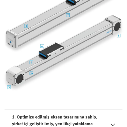
1. Optimize edilmiş eksen tasarımına sahip,
şirket içi geliştirilmiş, yenilikçi yataklama