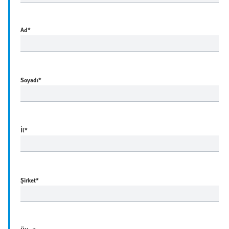
Ad
*
Soyadı
*
İl
*
Şirket
*