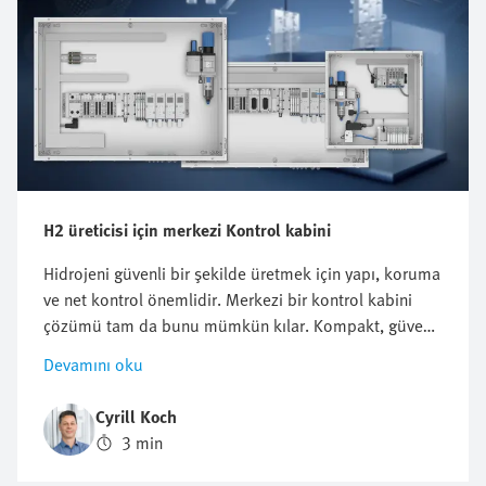
H2 üreticisi için merkezi Kontrol kabini
Hidrojeni güvenli bir şekilde üretmek için yapı, koruma
ve net kontrol önemlidir. Merkezi bir kontrol kabini
çözümü tam da bunu mümkün kılar. Kompakt, güvenli
ve verimli elektroliz sağlar. Bu makalede, merkezi
Devamını oku
yaklaşımın neden bu kadar ikna edici olduğunu teknik
ayrıntılarla öğreneceksiniz.
Cyrill Koch
3 min