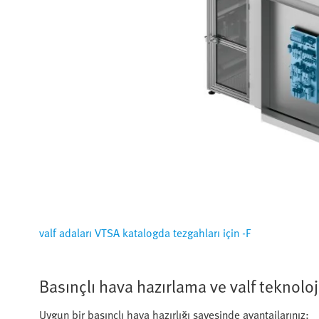
valf adaları VTSA katalogda tezgahları için -F
Basınçlı hava hazırlama ve valf teknoloj
Uygun bir basınçlı hava hazırlığı sayesinde avantajlarınız: