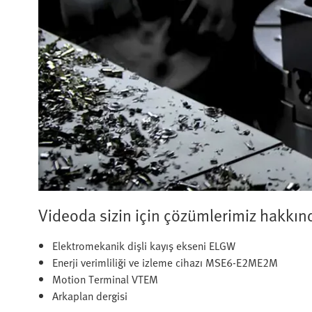
Videoda sizin için çözümlerimiz hakkınd
Elektromekanik dişli kayış ekseni ELGW
Enerji verimliliği ve izleme cihazı MSE6-E2ME2M
Motion Terminal VTEM
Arkaplan dergisi