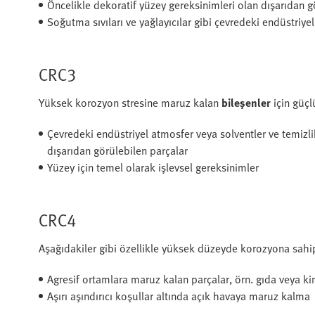
Öncelikle dekoratif yüzey gereksinimleri olan dışarıdan g
Soğutma sıvıları ve yağlayıcılar gibi çevredeki endüstri
CRC3
Yüksek korozyon stresine maruz kalan
bileşenler
için güç
Çevredeki endüstriyel atmosfer veya solventler ve temizl
dışarıdan görülebilen parçalar
Yüzey için temel olarak işlevsel gereksinimler
CRC4
Aşağıdakiler gibi özellikle yüksek düzeyde korozyona sahip
Agresif ortamlara maruz kalan parçalar, örn. gıda veya k
Aşırı aşındırıcı koşullar altında açık havaya maruz kalma