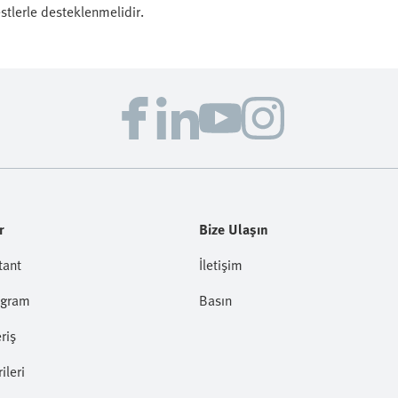
stlerle desteklenmelidir.
r
Bize Ulaşın
tant
İletişim
ogram
Basın
riş
ileri