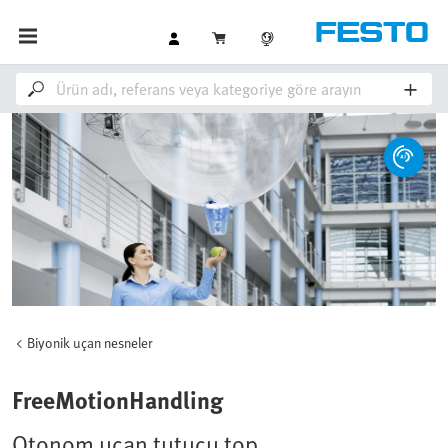
Biyonik uçan nesneler
FreeMotionHandling
Otonom uçan tutucu top