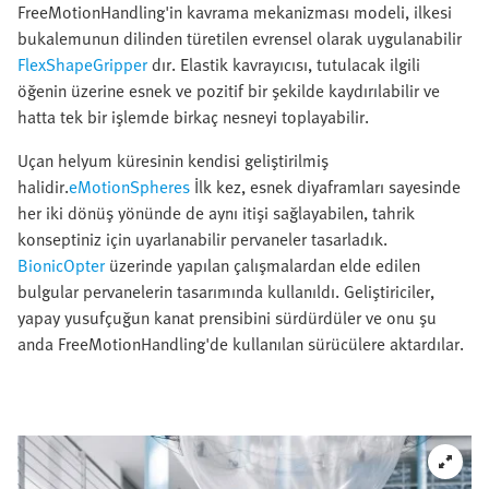
FreeMotionHandling'in kavrama mekanizması modeli, ilkesi
bukalemunun dilinden türetilen evrensel olarak uygulanabilir
FlexShapeGripper
dır. Elastik kavrayıcısı, tutulacak ilgili
öğenin üzerine esnek ve pozitif bir şekilde kaydırılabilir ve
hatta tek bir işlemde birkaç nesneyi toplayabilir.
Uçan helyum küresinin kendisi geliştirilmiş
halidir.
eMotionSpheres
İlk kez, esnek diyaframları sayesinde
her iki dönüş yönünde de aynı itişi sağlayabilen, tahrik
konseptiniz için uyarlanabilir pervaneler tasarladık.
BionicOpter
üzerinde yapılan çalışmalardan elde edilen
bulgular pervanelerin tasarımında kullanıldı. Geliştiriciler,
yapay yusufçuğun kanat prensibini sürdürdüler ve onu şu
anda FreeMotionHandling'de kullanılan sürücülere aktardılar.