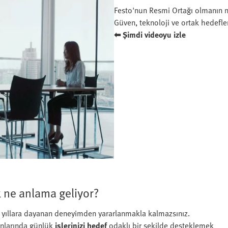
Festo'nun Resmi Ortağı olmanın 
Güven, teknoloji ve ortak hedefler
⬅ Şimdi videoyu izle
ak ne anlama geliyor?
n yıllara dayanan deneyimden yararlanmakla kalmazsınız.
lanlarında günlük
işlerinizi hedef
odaklı bir şekilde desteklemek