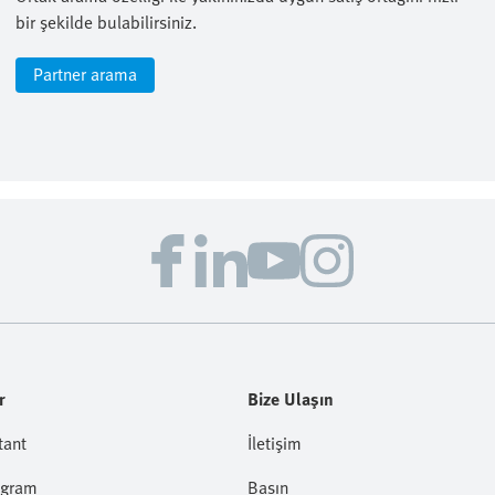
bir şekilde bulabilirsiniz.
Partner arama
r
Bize Ulaşın
tant
İletişim
ogram
Basın