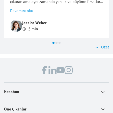
çıkaran ama aynı zamanda yenilik ve büyüme fırsatları
da sunan beş öncü girişim ve regülasyon ele
Devamını oku
alınmaktadır. Sürdürülebilirliğe yönelik proaktif bir
yaklaşımın gelecekteki iş başarısı için neden çok
Jessica Weber
önemli olabileceğini öğrenin.
5 min
Özet
Hesabım
Öne Çıkanlar