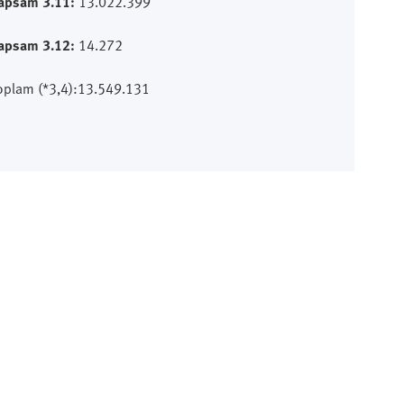
apsam 3.11:
13.022.399
apsam 3.12:
14.272
oplam (*3,4):
13.549.131