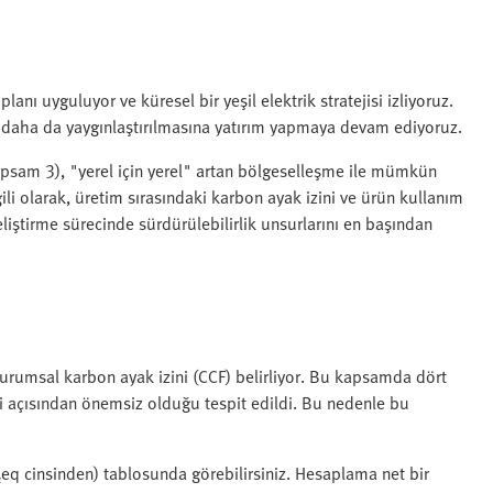
anı uyguluyor ve küresel bir yeşil elektrik stratejisi izliyoruz.
PV) daha da yaygınlaştırılmasına yatırım yapmaya devam ediyoruz.
Kapsam 3), "yerel için yerel" artan bölgeselleşme ile mümkün
gili olarak, üretim sırasındaki karbon ayak izini ve ürün kullanım
iştirme sürecinde sürdürülebilirlik unsurlarını en başından
rumsal karbon ayak izini (CCF) belirliyor. Bu kapsamda dört
i açısından önemsiz olduğu tespit edildi. Bu nedenle bu
q cinsinden) tablosunda görebilirsiniz. Hesaplama net bir