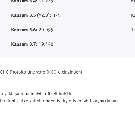
Kapsam 3.4:
67.279
K
Kapsam 3.5 (*2,3):
375
K
Kapsam 3.6:
20.095
T
Kapsam 3.7:
19.440
GHG Protokolüne göre (t CO₂e cinsinden).
 yaklaşımı nedeniyle düzeltilmiştir.
ar dahil; ülke şubelerinden (satış ofisleri vb.) kaynaklanan