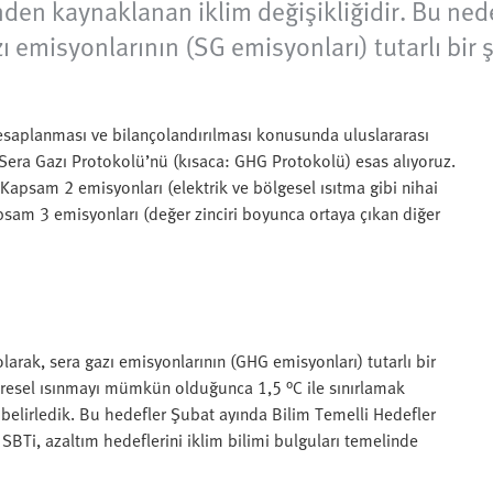
nden kaynaklanan iklim değişikliğidir. Bu nede
azı emisyonlarının (SG emisyonları) tutarlı bir
esaplanması ve bilançolandırılması konusunda uluslararası
 Sera Gazı Protokolü’nü (kısaca: GHG Protokolü) esas alıyoruz.
apsam 2 emisyonları (elektrik ve bölgesel ısıtma gibi nihai
psam 3 emisyonları (değer zinciri boyunca ortaya çıkan diğer
 olarak, sera gazı emisyonlarının (GHG emisyonları) tutarlı bir
Küresel ısınmayı mümkün olduğunca 1,5 °C ile sınırlamak
i belirledik. Bu hedefler Şubat ayında Bilim Temelli Hedefler
 SBTi, azaltım hedeflerini iklim bilimi bulguları temelinde