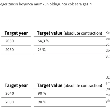
ar değer zinciri boyunca mümkün olduğunca çok sera gazını
Kı
se
yü
dö
yü
Uz
em
90
mu
yı