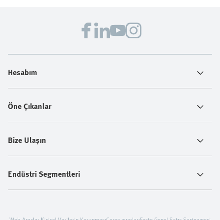
Hesabım
Öne Çıkanlar
Bize Ulaşın
Endüstri Segmentleri
Web Araçları
Kişisel Verilerin Korunması
Çerez ayarları
Festo Genel Satış Şartnamesi