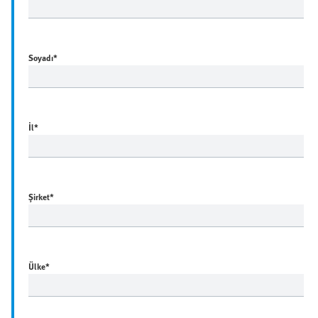
Soyadı
*
İl
*
Şirket
*
Ülke
*