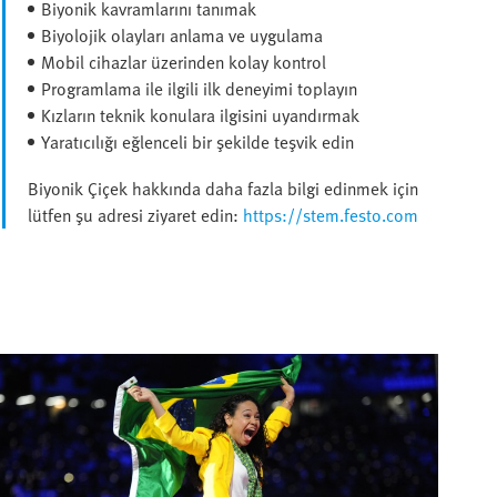
Biyonik kavramlarını tanımak
Biyolojik olayları anlama ve uygulama
Mobil cihazlar üzerinden kolay kontrol
Programlama ile ilgili ilk deneyimi toplayın
Kızların teknik konulara ilgisini uyandırmak
Yaratıcılığı eğlenceli bir şekilde teşvik edin
Biyonik Çiçek hakkında daha fazla bilgi edinmek için
lütfen şu adresi ziyaret edin:
https://stem.festo.com