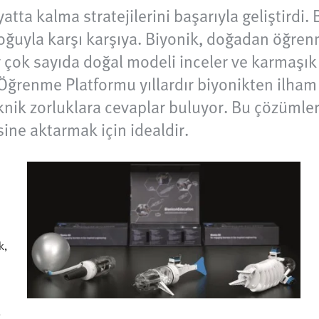
yatta kalma stratejilerini başarıyla geliştirdi
çoğuyla karşı karşıya. Biyonik, doğadan öğrenm
çok sayıda doğal modeli inceler ve karmaşık 
k Öğrenme Platformu yıllardır biyonikten ilham 
knik zorluklara cevaplar buluyor. Bu çözümle
ine aktarmak için idealdir.
k,
e