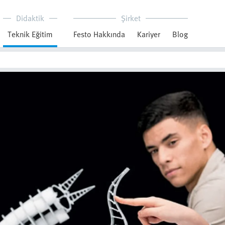
Didaktik
Şirket
Teknik Eğitim
Festo Hakkında
Kariyer
Blog