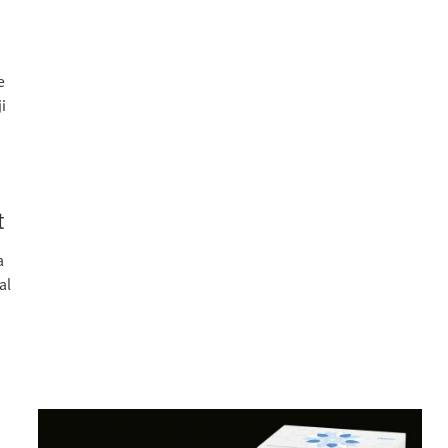
e
i
t
a
al