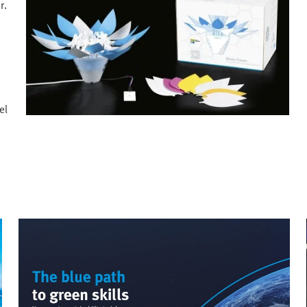
r.
el