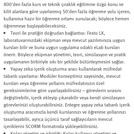
800'den fazla kurs ve teknik çıraklık eğitimine özgü konu ve
kilit alanlara göre uyarlanmış 50'den fazla öğrenme yolu içeren,
kullanıma hazır bir öğrenme ortamı sunulacak; böylece hemen
öğrenmeye başlayabileceksiniz.
Teori ile pratiğin doğrudan bağlantısı: Festo LX,
laboratuvarınızdaki ekipman veya mevcut yazılımınıza uygun
kursları bilir ve buna uygun uygulama odaklı eLab kursları
önerir. Böylece ekipman yönetimi, teori, simülasyon ve pratik
uygulamanın birbiriyle sıkı bir şekilde bütünleşmesini sağlar.
Yapay zeka içerik oluşturma aracı kullanılarak müfredat
tabanlı uyarlama: Modüler konseptimiz sayesinde, mevcut
kursları veya öğrenme yollarını müfredatınızın özel
gereksinimlerine göre uyarlayabilirsiniz – görevlerin sırasını
değiştirebilir, içerik ekleyip çıkarabilir veya kendi simülasyon
görevlerinizi oluşturabilirsiniz. Entegre yapay zeka tabanlı içerik
oluşturma aracımızla kendi kurslarınızı ve öğrenme yollarınızı
tasarlayabilir, ayrıca üçüncü taraf sağlayıcıların mevcut
içeriklerini SCORM formatında yükleyebilirsiniz.
Kolay yönetim ve işbirliği: Kolay kullanıcı yönetimi ve