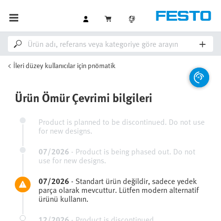
İleri düzey kullanıcılar için pnömatik
Ürün Ömür Çevrimi bilgileri
Product is planned to be discontinued. Do not use
for new designs.
07/2026
-
Product is being phased out. Do not
use for new designs.
07/2026
-
Standart ürün değildir, sadece yedek
parça olarak mevcuttur. Lütfen modern alternatif
ürünü kullanın.
12/2026
-
Product is discontinued.