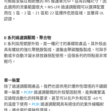
可輕鬆安裝在相對應的 MS 維護單元中。這有四種尺寸，因
此適用的流量範圍很大。MS-LFR 過濾調壓閥可以選擇配置
用在 1 區、2 區、21 區和 22 區爆炸危險區域，並獲得 UL
認證。
D 系列過濾調壓閥，聚合物
D 系列採用塑膠外殼，是一種尺寸的基礎款產品。其外殼由
具有螺紋的強化聚酰胺製成，濾盤由聚碳酸酯製成，可與手
動或半自動冷凝水排放器搭配使用。這個系列的特點是非常
輕巧。
單一裝置
除了過濾調壓閥產品，我們也提供用於爆炸性環境的不鏽鋼
單一裝置。
PCRP
過濾調壓閥的外殼堅固耐用，能夠確實滿
足過程自動化的特殊要求，甚至可以在戶外和低至 -60 °C
的溫度下使用。
PCRI
過濾調壓閥具有絕佳的抗紫外線輻射
性，適合用於腐蝕性環境。