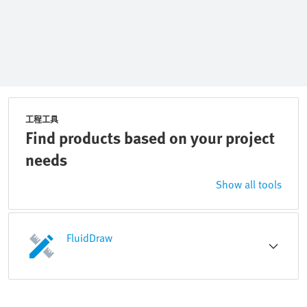
工程工具
Find products based on your project
needs
Show all tools
FluidDraw