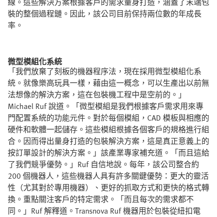
線。這些解決方案根據客戶的需求量身打造，涵蓋了末端包
裝的整個過程鏈。因此，該公司目前保持兩位數的年成長
率。
微型模組化系統
「我們放棄了刻板的機器程序法，現在採用微型模組化系
統。就像樂高玩具一樣，藉由這一概念，可以生產出以前無
法想像的解決方案，這在包裝機工程中是空前的。」
Michael Ruf 說道。「微型模組是我們根據客戶需求用來專
門配置系統的功能元件。對於每個模組，CAD 模板與相應的
硬件和軟體一起儲存。這些模組根據各個客戶的規格進行組
合。因而得出量身打造的包裝解決方案，這是真正意義上的
按訂單設計的解決方案。」該產業專家補充道。「而且這給
了我們競爭優勢。」Ruf 自信地說。每年，該公司整合約
200 個機器人，這些機器人具有許多關鍵優勢：更大的靈活
性（尤其對於專用機器）、更好的抓取方式和更快的格式轉
換。重點關注客戶的特定需求。「而且每次的需求都不
同。」Ruf 解釋道。Transnova Ruf 機器用於包裝從紐扣電