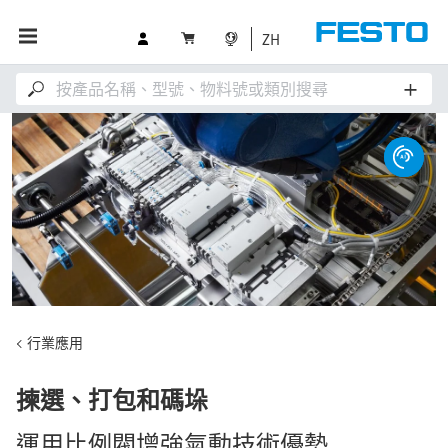
ZH
行業應用
揀選、打包和碼垛
運用比例閥增強氣動技術優勢