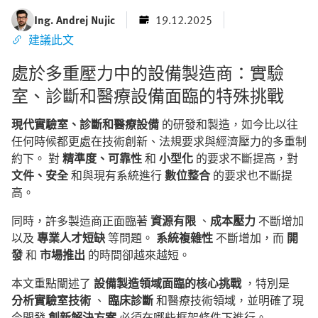
Ing. Andrej Nujic
19.12.2025
建議此文
處於多重壓力中的設備製造商：實驗
室、診斷和醫療設備面臨的特殊挑戰
現代實驗室、診斷和醫療設備
的研發和製造，如今比以往
任何時候都更處在技術創新、法規要求與經濟壓力的多重制
約下。 對
精準度、可靠性
和
小型化
的要求不斷提高，對
文件、安全
和與現有系統進行
數位整合
的要求也不斷提
高。
同時，許多製造商正面臨著
資源有限
、
成本壓力
不斷增加
以及
專業人才短缺
等問題。
系統複雜性
不斷增加，而
開
發
和
市場推出
的時間卻越來越短。
本文重點闡述了
設備製造領域面臨的核心挑戰
，特別是
分析實驗室技術
、
臨床診斷
和醫療技術領域，並明確了現
今開發
創新解決方案
必須在哪些框架條件下進行。