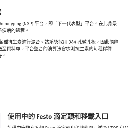
素
n Phenotyping (NGP) 平台，即「下一代表型」平台。在此背景
患疾病的過程。
各種抗生素進行混合。該系統採用 384 孔微孔板，因此能夠
送至資料庫。平台整合的演算法會檢測抗生素的每種稀釋
好。
使用中的 Festo 滴定頭和移載入口
設備中安裝有多個 Festo 滴定頭和移載龍門。透過 VTOE 