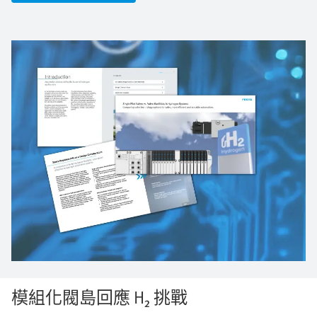
模組化閥島回應 H₂ 挑戰