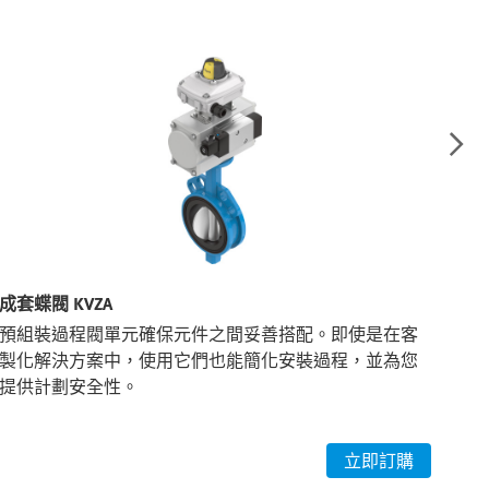
成套蝶閥 KVZA
角座
預組裝過程閥單元確保元件之間妥善搭配。即使是在客
用
製化解決方案中，使用它們也能簡化安裝過程，並為您
角座
提供計劃安全性。
mm
立即訂購