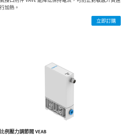
氣接口附件 VAVE 能降低保持電流，可防止對敏感介質進
m
行加熱。
適
立即訂購
比例壓力調節閥 VEAB