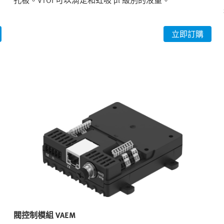
孔板。VTOI 可以滴定和虹吸 µl 級別的液量。
立即訂購
閥控制模組 VAEM