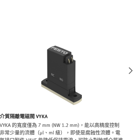
介質隔離電磁閥 VYKA
介質
VYKA 的寬度僅為 7 mm (NW 1.2 mm)，能以高精度控制
VY
非常少量的流體（µl、ml 級），即使是腐蝕性流體。電
和