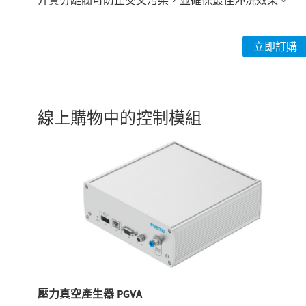
介質分離閥可防止交叉污染，並確保最佳沖洗效果。
購
立即訂購
線上購物中的控制模組
壓力真空產生器 PGVA