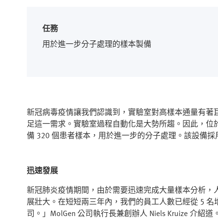
任務
用於進一步分子處理的樣本製備
新冠病毒疫情讓我們認識到，實驗室對高樣本通量有著
足這一需求。實驗室過程自動化是大勢所趨。因此，位於荷蘭的 M
備 320 個患者樣本，用於進一步的分子處理。該設備採用
迅速發展
新冠肺炎疫情期間，由於需要迅速完成大量樣本分析，人們
展壯大。在短短兩三年內，我們的員工人數已經從 5 名
司。」MolGen 公司執行長兼創辦人 Niels Kruize 介紹道