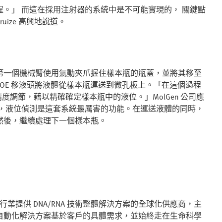
。」 而這在採用注射器的系統中是不可能實現的， 關鍵點
ize 高興地說道。
運送裝置中，第一個機械臂使用氣動夾爪握住樣本瓶的瓶蓋，並將其移至
OE 移液頭將液體從樣本瓶運送到微孔板上。「在這個過程
精度調節，藉以精確確定樣本瓶中的液位。」MolGen 公司應
laar 個人而言，液位偵測是這套系統最厲害的功能。在運送液體的同時，
然後，繼續處理下一個樣本瓶。
行業提供 DNA/RNA 技術整體解決方案的全球化供應商，主
自動化解決方案基於客戶的具體需求，並始終走在生命科學