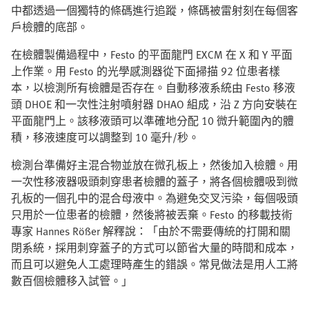
中都透過一個獨特的條碼進行追蹤，條碼被雷射刻在每個客
戶檢體的底部。
在檢體製備過程中，Festo 的平面龍門 EXCM 在 X 和 Y 平面
上作業。用 Festo 的光學感測器從下面掃描 92 位患者樣
本，以檢測所有檢體是否存在。自動移液系統由 Festo 移液
頭 DHOE 和一次性注射噴射器 DHAO 組成，沿 Z 方向安裝在
平面龍門上。該移液頭可以準確地分配 10 微升範圍內的體
積，移液速度可以調整到 10 毫升/秒。
檢測台準備好主混合物並放在微孔板上，然後加入檢體。用
一次性移液器吸頭刺穿患者檢體的蓋子，將各個檢體吸到微
孔板的一個孔中的混合母液中。為避免交叉污染，每個吸頭
只用於一位患者的檢體，然後將被丟棄。Festo 的移載技術
專家 Hannes Rößer 解釋說：「由於不需要傳統的打開和關
閉系統，採用刺穿蓋子的方式可以節省大量的時間和成本，
而且可以避免人工處理時產生的錯誤。常見做法是用人工將
數百個檢體移入試管。」