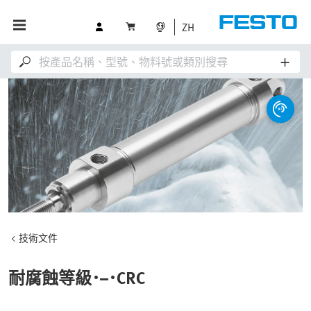
ZH
技術文件
耐腐蝕等級･–･CRC