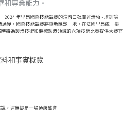
華和專業能力。
!（有技能就有出路！） 2024 年里昂國際技能競賽的這句口號闡述清晰 - 培訓讓一
情過後，國際技能競賽將重新匯聚一地，在法國里昂統一舉
P)，屆時將為製造技術和機械製造領域的六項技能比賽提供大賽官
資料和事實概覽
來說，這無疑是一場頂級盛會