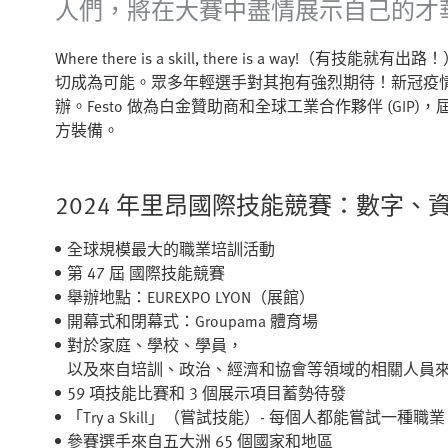
人們，將在大賽中盡情展示自己的才
Where there is a skill, there is a way
切成為可能。眾多年輕選手對其抱有強烈期待！新冠疫
辦。Festo 做為白金贊助商和全球工業合作夥伴 (GI
方裝備。
2024 年里昂國際技能競賽：數字、
全球規模最大的職業培訓活動
第 47 屆 國際技能競賽
舉辦地點：EUREXPO LYON（展館）
開幕式和閉幕式：Groupama 體育場
對於家庭、學校、學員，
以及來自培訓、政治、經濟和協會等領域的相關人員
59 項技能比賽和 3 個展示項目蓄勢待發
「Try a Skill」（嘗試技能）- 每個人都能嘗試一種職業
參賽選手來自五大洲 65 個國家和地區