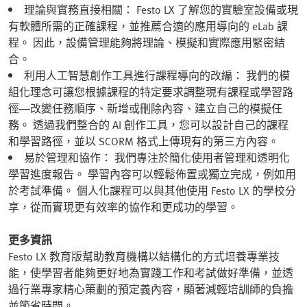
理論與實務直接相關： Festo LX 了解您的實驗室設備或現
有軟體所需的正確課程，並推薦合適的應用導向的 eLab 課
程。 因此，設備管理能夠將理論、模擬和實際應用緊密結
合。
利用人工智慧創作工具進行課程導向的改編： 我們的模
組化理念可讓您根據課程的特定要求調整現有課程或學習路
徑—改變任務順序、新增或刪除內容、建立自己的模擬任
務。 透過我們整合的 AI 創作工具，您可以設計自己的課程
和學習路徑，並以 SCORM 格式上傳現有的第三方內容。
易於管理和協作： 我們專注於簡化使用者管理和透明化
學習進度報告。 學習內容可以輕鬆佈置或獨立完成，例如用
於考試準備。 個人化課程可以與其他使用 Festo LX 的學校分
享，從而實現更有效率的協作和更成功的學習。
更多資訊
Festo LX 教育版幫助教育機構以結構化的方式培養專業技
能，使學習者能夠更好地為實踐工作和考試做好準備，並透
過行業專家精心策劃的預定義內容，顯著減輕培訓師的負擔
並節省時間。