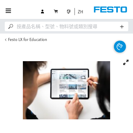
ZH
Festo LX for Education