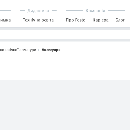
Дидактика
Компанія
римка
Технічна освіта
Про Festo
Кар'єра
Блог
хнологічної арматури
Аксесуари