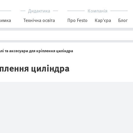
Дидактика
Компанія
римка
Технічна освіта
Про Festo
Кар'єра
Блог
лі та аксесуари для кріплення циліндра
іплення циліндра