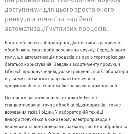
доступними для цього зростаючого
ринку для точної та надійної
автоматизації чутливих процесів. ​
Багато областей лабораторної діагностики в даний час
обробляють свої проби переважно вручну. Серед іншого
тому, що автоматизація процесів є новою територією для
багатьох користувачів. Завдяки асортименту продукції
LifeTech пропонує індивідуальні рішення, щоб лабораторії
в усьому світі могли працювати безпечніше,
продуктивніше та економніше завдяки автоматизації.
Основним застосуванням технологій Festo є
стандартизована, точна обробка рідких зразків і точне
дозування газів і рідин. У лабораторній техніці
використовуються в основному електроприводи з
двигунами та контролерами, захвати, системи обробки та
датчики. З нашими п’єзоклапанами ми маємо унікальну