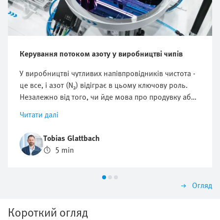
Керування потоком азоту у виробництві чипів
У виробництві чутливих напівпровідників чистота -
це все, і азот (N₂) відіграє в цьому ключову роль.
Незалежно від того, чи йде мова про продувку або
котушку технологічних камер для захисту від
Читати далі
частинок та інших домішок або для захисту від
окислення, оптимізація споживання азоту має
Tobias Glattbach
вирішальне значення. Але як можна регулювати
5 min
цей потік ефективно, відтворювано і максимально
економічно?
Огляд
Короткий огляд