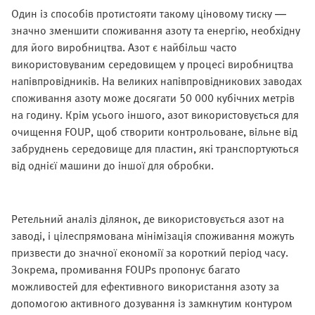
Один із способів протистояти такому ціновому тиску —
значно зменшити споживання азоту та енергію, необхідну
для його виробництва. Азот є найбільш часто
використовуваним середовищем у процесі виробництва
напівпровідників. На великих напівпровідникових заводах
споживання азоту може досягати 50 000 кубічних метрів
на годину. Крім усього іншого, азот використовується для
очищення FOUP, щоб створити контрольоване, вільне від
забруднень середовище для пластин, які транспортуються
від однієї машини до іншої для обробки.
Ретельний аналіз ділянок, де використовується азот на
заводі, і цілеспрямована мінімізація споживання можуть
призвести до значної економії за короткий період часу.
Зокрема, промивання FOUPs пропонує багато
можливостей для ефективного використання азоту за
допомогою активного дозування із замкнутим контуром